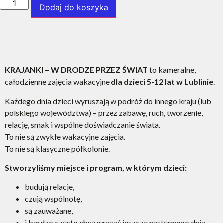
Dodaj do koszyka
KRAJANKI – W DRODZE PRZEZ ŚWIAT
to kameralne,
całodzienne zajęcia wakacyjne
dla dzieci 5-12 lat w Lublinie
.
Każdego dnia dzieci wyruszają w podróż do innego kraju (lub
polskiego województwa) – przez zabawę, ruch, tworzenie,
relację, smak i wspólne doświadczanie świata.
To nie są zwykłe wakacyjne zajęcia.
To nie są klasyczne półkolonie.
Stworzyliśmy miejsce i program, w którym dzieci:
budują relacje,
czują wspólnotę,
są zauważane,
i bardzo często chcą wracać jeszcze następnego dnia.