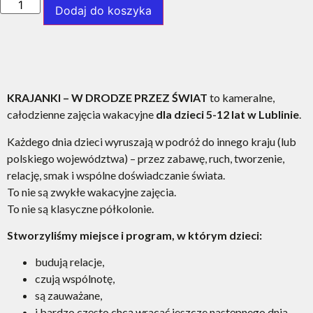
Dodaj do koszyka
KRAJANKI – W DRODZE PRZEZ ŚWIAT
to kameralne,
całodzienne zajęcia wakacyjne
dla dzieci 5-12 lat w Lublinie
.
Każdego dnia dzieci wyruszają w podróż do innego kraju (lub
polskiego województwa) – przez zabawę, ruch, tworzenie,
relację, smak i wspólne doświadczanie świata.
To nie są zwykłe wakacyjne zajęcia.
To nie są klasyczne półkolonie.
Stworzyliśmy miejsce i program, w którym dzieci:
budują relacje,
czują wspólnotę,
są zauważane,
i bardzo często chcą wracać jeszcze następnego dnia.